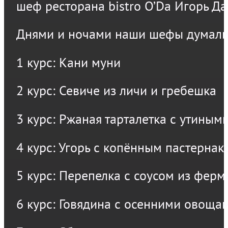
шеф ресторана bistro O’Da Игорь Д
Днями и ночами наши шефы думали, 
1 курс: Кани муни
2 курс: Севиче из личи и гребешка
3 курс: Ржаная тарталетка с утины
4 курс: Угорь с копённым пастернак
5 курс: Перепелка с соусом из фе
6 курс: Говядина с осенними овоща